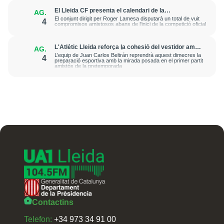
El Lleida CF presenta el calendari de la
AG.
pretemporada 2026-2027 amb un homenatge a
El conjunt dirigit per Roger Lamesa disputarà un total de vuit
4
Antoni Palau
compromisos amistosos abans de l'inici de la competició oficial
L'Atlètic Lleida reforça la cohesió del vestidor amb
AG.
una jornada d'integració al Golf Lleida & Country
L’equip de Juan Carlos Beltrán reprendrà aquest dimecres la
4
Club
preparació esportiva amb la mirada posada en el primer partit
amistós de la pretemporada
Contactins
Telefon:
+34 973 34 91 00