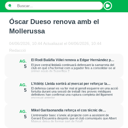
Óscar Dueso renova amb el
INICI
Mollerussa
NOTÍCIES
04/06/2026, 10:44
Actualiazat el
04/06/2026, 10:44
PODCASTS
Redacció
El Rodi Balàfia Vòlei renova a Edgar Hernández per
AG.
PROGRAMES
a la temporada 2026-2027
El jove central lleidatà continuarà defensant la samarreta del
5
club en què s’ha format com a jugador fins a consolidar-se al
primer equip de Superlliga 2
ESPORTS
L’Atlètic Lleida sortirà al mercat per reforçar la
AG.
CONTACTE
posició de central després de la greu lesió que ha
El defensa canari es va fer mal al genoll esquerre en una acció
5
patit Cristian Abreu
fortuïta durant una sessió de treball i les proves mèdiques
definitives han confirmat una ruptura completa del lligament
encreuat anterior
Mikel Garitaonandia reforça el cos tècnic de
AG.
l'iLERNA Lleida de cara a la propera temporada
L’entrenador basc s’uneix al projecte com a assistent de
5
Gerard Encuentra després que el club comuniqués que Albert
Mateus deixa de formar part de l’staff