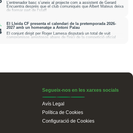
5
L’entrenador basc s’uneix al projecte com a assistent de Gerard
Encuentra després que el club comuniqués que Albert Mateus deixa
de formar part de l’staff
El Lleida CF presenta el calendari de la pretemporada 2026-
.
2027 amb un homenatge a Antoni Palau
4
El conjunt dirigit per Roger Lamesa disputarà un total de vuit
compromisos amistosos abans de l'inici de la competició oficial
Segueix-nos en les xarxes socials
Avís Legal
Política de Cookies
Configuració de Cookies