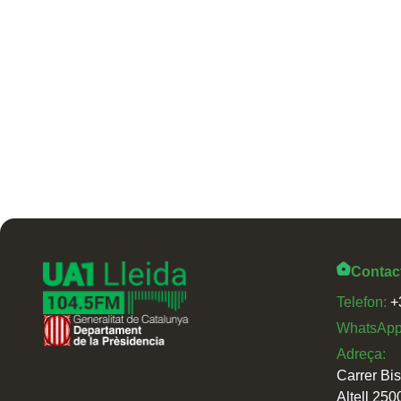
Contac
Telefon:
+
WhatsAp
Adreça:
Carrer Bi
Altell 250