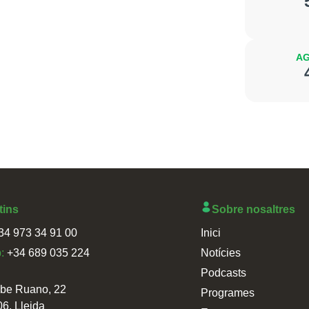
AG
tins
Sobre nosaltres
34 973 34 91 00
Inici
p:
+34 689 035 224
Notícies
Podcasts
sbe Ruano, 22
Programes
06, Lleida