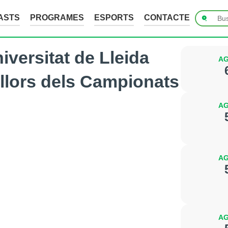
ASTS
PROGRAMES
ESPORTS
CONTACTE
iversitat de Lleida
AG
illors dels Campionats
AG
AG
AG