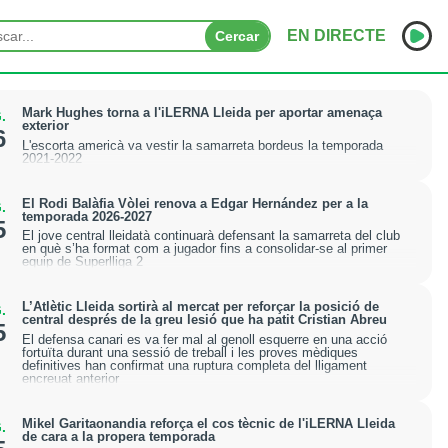
EN DIRECTE
Cercar
INICI
Mark Hughes torna a l'iLERNA Lleida per aportar amenaça
.
exterior
6
L'escorta americà va vestir la samarreta bordeus la temporada
NOTÍCIES
2021-2022
PODCASTS
El Rodi Balàfia Vòlei renova a Edgar Hernández per a la
.
temporada 2026-2027
5
PROGRAMES
El jove central lleidatà continuarà defensant la samarreta del club
en què s’ha format com a jugador fins a consolidar-se al primer
equip de Superlliga 2
ESPORTS
L’Atlètic Lleida sortirà al mercat per reforçar la posició de
.
CONTACTE
central després de la greu lesió que ha patit Cristian Abreu
5
El defensa canari es va fer mal al genoll esquerre en una acció
fortuïta durant una sessió de treball i les proves mèdiques
definitives han confirmat una ruptura completa del lligament
encreuat anterior
Mikel Garitaonandia reforça el cos tècnic de l'iLERNA Lleida
.
de cara a la propera temporada