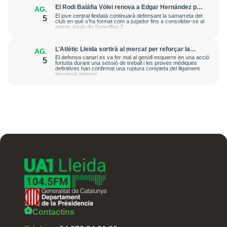
El Rodi Balàfia Vòlei renova a Edgar Hernández per
AG.
a la temporada 2026-2027
El jove central lleidatà continuarà defensant la samarreta del
5
club en què s’ha format com a jugador fins a consolidar-se al
primer equip de Superlliga 2
L’Atlètic Lleida sortirà al mercat per reforçar la
AG.
posició de central després de la greu lesió que ha
El defensa canari es va fer mal al genoll esquerre en una acció
5
patit Cristian Abreu
fortuïta durant una sessió de treball i les proves mèdiques
definitives han confirmat una ruptura completa del lligament
encreuat anterior
Contactins