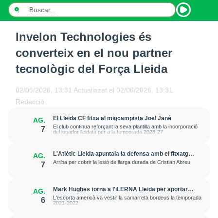
Invelon Technologies és
INICI
converteix en el nou partner
NOTÍCIES
tecnològic del Força Lleida
PODCASTS
02/06/2026, 13:31
Actualiazat el
02/06/2026, 13:31
Redacció
PROGRAMES
El Lleida CF fitxa al migcampista Joel Jané
AG.
ESPORTS
El club continua reforçant la seva plantilla amb la incorporació
7
del jugador lleidatà per a la temporada 2026-27
CONTACTE
L'Atlètic Lleida apuntala la defensa amb el fitxatge
AG.
del central Fer Romero
Arriba per cobrir la lesió de llarga durada de Cristian Abreu
7
Mark Hughes torna a l'iLERNA Lleida per aportar
AG.
amenaça exterior
L'escorta americà va vestir la samarreta bordeus la temporada
6
2021-2022