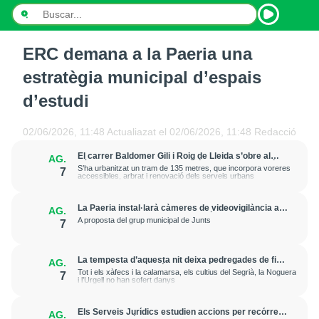
ERC demana a la Paeria una
INICI
estratègia municipal d’espais
NOTÍCIES
d’estudi
PODCASTS
02/06/2026, 11:48
Actualiazat el
02/06/2026, 11:48
Redacció
PROGRAMES
El carrer Baldomer Gili i Roig de Lleida s’obre al
AG.
trànsit per millorar la connexió entre Ciutat Jardí i
S’ha urbanitzat un tram de 135 metres, que incorpora voreres
7
l’entorn de Rovira Roure
accessibles, arbrat i renovació dels serveis urbans
ESPORTS
La Paeria instal·larà càmeres de videovigilància a
AG.
CONTACTE
la plaça Edil Saturnino, a l'estació
A proposta del grup municipal de Junts
7
La tempesta d’aquesta nit deixa pedregades de fins
AG.
a 7 cm a Raimat, però la verema no pateix
Tot i els xàfecs i la calamarsa, els cultius del Segrià, la Noguera
7
afectacions significatives
i l’Urgell no han sofert danys
Els Serveis Jurídics estudien accions per recórrer
AG.