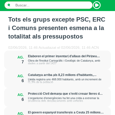
Tots els grups excepte PSC, ERC
INICI
i Comuns presenten esmena a la
NOTÍCIES
totalitat als pressupostos
PODCASTS
02/06/2026, 11:46
Actualiazat el
02/06/2026, 11:46
ACN
PROGRAMES
Elaboren el primer inventari d'allaus del Pirineu
AG.
amb la documentació de més de 20.000 fenòmens
Obra de l'Institut Cartogràfic i Geològic de Catalunya, amb
7
dades a partir del 1427
ESPORTS
Catalunya arriba als 8,23 milions d’habitants,
AG.
CONTACTE
gairebé un 1% més que fa un any
Lleida registra uns 468.000 habitants, amb un increment de
6
l’1,3% de la població
Protecció Civil demana que s’eviti creuar lleres de
AG.
rius davant la previsió de fortes pluges d’aquest
L’organisme d’emergències ha fet una crida a extremar la
6
dijous a la tarda
prudència dels desplaçaments amb vehicles
El govern espanyol transfereix a Ceuta 25 milions
AG.