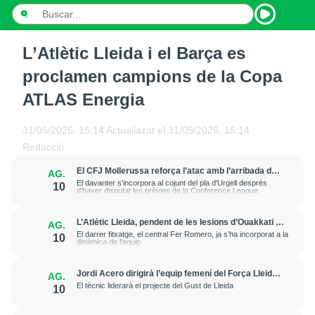
L’Atlètic Lleida i el Barça es
INICI
proclamen campions de la Copa
NOTÍCIES
ATLAS Energia
PODCASTS
31/05/2026, 15:14
Actualiazat el
31/05/2026, 15:14
Redacció
PROGRAMES
El CFJ Mollerussa reforça l’atac amb l’arribada de
AG.
Kun Temenuzhkov
ESPORTS
El davanter s'incorpora al cojunt del pla d'Urgell després
10
d’haver disputat les prèvies de la Conference League
CONTACTE
L’Atlètic Lleida, pendent de les lesions d’Ouakkati i
AG.
Alonso, ja prepara els amistosos contra Osca i
El darrer fitxatge, el central Fer Romero, ja s’ha incorporat a la
10
Reus
dinàmica de l’equip
Jordi Acero dirigirà l’equip femení del Força Lleida a
AG.
Super Copa
El tècnic liderarà el projecte del Gust de Lleida
10