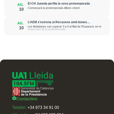
El CH Juneda perfila la seva pretemporada
AG.
Començarà la pretemporada dilluns vinent
10
L’AEM s’estrena al Recasens amb bones
AG.
sensacions
Les lleidatanes van superar 3 a 0 al filial de l’Espanyol, en el
10
segon test de la pretemporada
Contactins
Telefon:
+34 973 34 91 00