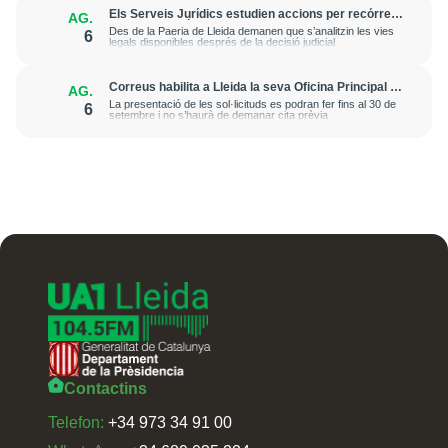
Els Serveis Jurídics estudien accions per recórrer
AG.
l’excarceració de l’investigat per l’onada de
Des de la Paeria de Lleida demanen que s’analitzin les vies
6
robatoris i incendis a l’Horta
legals disponibles després de la decisió judicial
Correus habilita a Lleida la seva Oficina Principal i
AG.
la sucursal de Lleida Ronda per a atendre les
La presentació de les sol·licituds es podran fer fins al 30 de
6
esmenes de regularització de migrants
setembre i no s’haurà de demanar cita prèvia
Contactins
Telefon:
+34 973 34 91 00