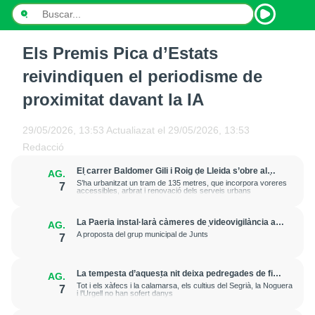
Els Premis Pica d’Estats
INICI
reivindiquen el periodisme de
NOTÍCIES
proximitat davant la IA
PODCASTS
29/05/2026, 13:53
Actualiazat el
29/05/2026, 13:53
Redacció
PROGRAMES
El carrer Baldomer Gili i Roig de Lleida s’obre al
AG.
trànsit per millorar la connexió entre Ciutat Jardí i
ESPORTS
S’ha urbanitzat un tram de 135 metres, que incorpora voreres
7
l’entorn de Rovira Roure
accessibles, arbrat i renovació dels serveis urbans
CONTACTE
La Paeria instal·larà càmeres de videovigilància a
AG.
la plaça Edil Saturnino, a l'estació
A proposta del grup municipal de Junts
7
La tempesta d’aquesta nit deixa pedregades de fins
AG.
a 7 cm a Raimat, però la verema no pateix
Tot i els xàfecs i la calamarsa, els cultius del Segrià, la Noguera
7
afectacions significatives
i l’Urgell no han sofert danys