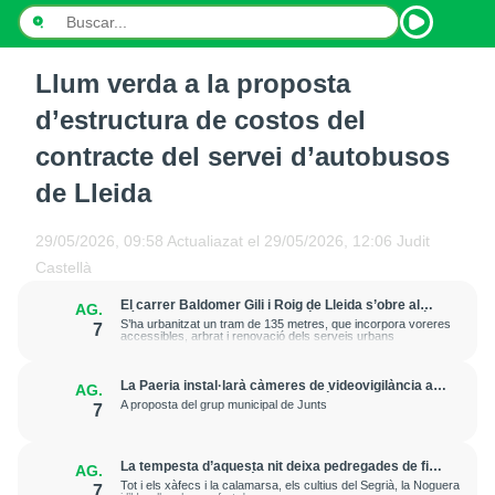
Llum verda a la proposta
INICI
d’estructura de costos del
NOTÍCIES
contracte del servei d’autobusos
de Lleida
PODCASTS
PROGRAMES
29/05/2026, 09:58
Actualiazat el
29/05/2026, 12:06
Judit
Castellà
ESPORTS
El carrer Baldomer Gili i Roig de Lleida s’obre al
AG.
trànsit per millorar la connexió entre Ciutat Jardí i
S’ha urbanitzat un tram de 135 metres, que incorpora voreres
7
CONTACTE
l’entorn de Rovira Roure
accessibles, arbrat i renovació dels serveis urbans
La Paeria instal·larà càmeres de videovigilància a
AG.
la plaça Edil Saturnino, a l'estació
A proposta del grup municipal de Junts
7
La tempesta d’aquesta nit deixa pedregades de fins
AG.
a 7 cm a Raimat, però la verema no pateix
Tot i els xàfecs i la calamarsa, els cultius del Segrià, la Noguera
7
afectacions significatives