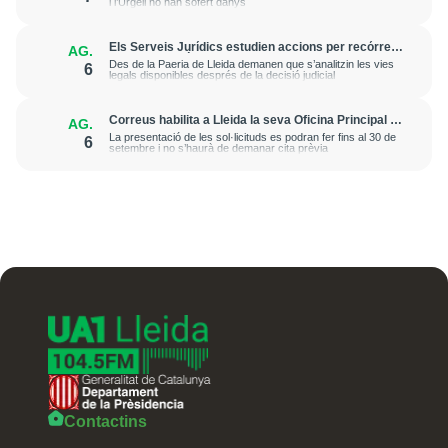
i l’Urgell no han sofert danys
Els Serveis Jurídics estudien accions per recórrer
AG.
l’excarceració de l’investigat per l’onada de
Des de la Paeria de Lleida demanen que s’analitzin les vies
6
robatoris i incendis a l’Horta
legals disponibles després de la decisió judicial
Correus habilita a Lleida la seva Oficina Principal i
AG.
la sucursal de Lleida Ronda per a atendre les
La presentació de les sol·licituds es podran fer fins al 30 de
6
esmenes de regularització de migrants
setembre i no s’haurà de demanar cita prèvia
Contactins