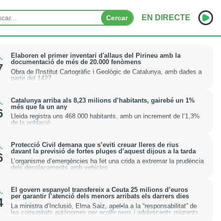
EN DIRECTE
Cercar
INICI
Elaboren el primer inventari d'allaus del Pirineu amb la
.
documentació de més de 20.000 fenòmens
7
Obra de l'Institut Cartogràfic i Geològic de Catalunya, amb dades a
NOTÍCIES
partir del 1427
PODCASTS
Catalunya arriba als 8,23 milions d’habitants, gairebé un 1%
.
més que fa un any
6
PROGRAMES
Lleida registra uns 468.000 habitants, amb un increment de l’1,3%
de la població
ESPORTS
Protecció Civil demana que s’eviti creuar lleres de rius
.
davant la previsió de fortes pluges d’aquest dijous a la tarda
6
CONTACTE
L’organisme d’emergències ha fet una crida a extremar la prudència
dels desplaçaments amb vehicles
El govern espanyol transfereix a Ceuta 25 milions d’euros
.
per garantir l’atenció dels menors arribats els darrers dies
4
La ministra d’Inclusió, Elma Saiz, apel•la a la “responsabilitat” de
les comunitats autònomes per acollir nens i adolescents migrants.