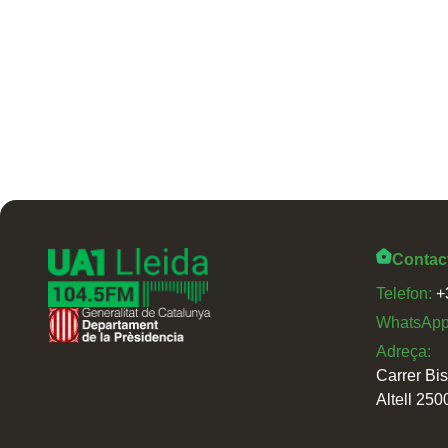
Contac
Telefon:
+
WhatsAp
Adreça:
Carrer Bi
Altell 250