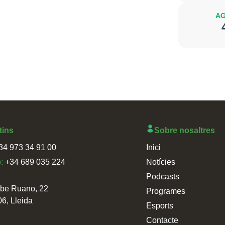
AG
tins
Sobre nosaltres
34 973 34 91 00
Inici
p:
+34 689 035 224
Notícies
Podcasts
sbe Ruano, 22
Programes
06, Lleida
Esports
Contacte