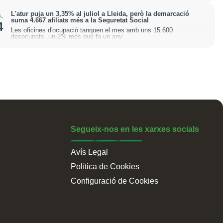
L'atur puja un 3,35% al juliol a Lleida, però la demarcació
.
suma 4.667 afiliats més a la Seguretat Social
4
Les oficines d'ocupació tanquen el mes amb uns 15.600
desocupats, un 2% més que fa un any
Segueix-nos en les xarxes socials
Avís Legal
Política de Cookies
Configuració de Cookies