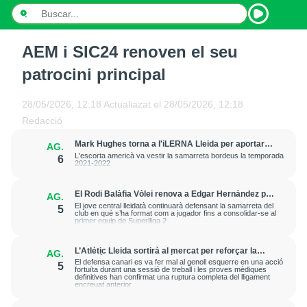
AEM i SIC24 renoven el seu
INICI
patrocini principal
NOTÍCIES
28/05/2026, 12:18
Actualiazat el
28/05/2026, 12:18
PODCASTS
Redacció
Mark Hughes torna a l'iLERNA Lleida per aportar
AG.
PROGRAMES
amenaça exterior
L'escorta americà va vestir la samarreta bordeus la temporada
6
2021-2022
ESPORTS
El Rodi Balàfia Vòlei renova a Edgar Hernández per
AG.
a la temporada 2026-2027
CONTACTE
El jove central lleidatà continuarà defensant la samarreta del
5
club en què s’ha format com a jugador fins a consolidar-se al
primer equip de Superlliga 2
L’Atlètic Lleida sortirà al mercat per reforçar la
AG.
posició de central després de la greu lesió que ha
El defensa canari es va fer mal al genoll esquerre en una acció
5
patit Cristian Abreu
fortuïta durant una sessió de treball i les proves mèdiques
definitives han confirmat una ruptura completa del lligament
encreuat anterior