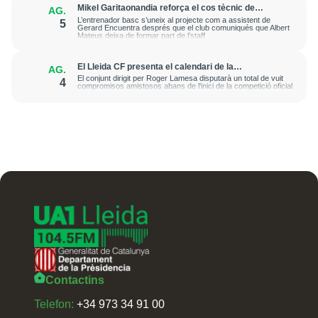
Mikel Garitaonandia reforça el cos tècnic de
AG.
l'iLERNA Lleida de cara a la propera temporada
L’entrenador basc s’uneix al projecte com a assistent de
5
Gerard Encuentra després que el club comuniqués que Albert
Mateus deixa de formar part de l’staff
El Lleida CF presenta el calendari de la
AG.
pretemporada 2026-2027 amb un homenatge a
El conjunt dirigit per Roger Lamesa disputarà un total de vuit
4
Antoni Palau
compromisos amistosos abans de l'inici de la competició oficial
Contactins
Telefon:
+34 973 34 91 00