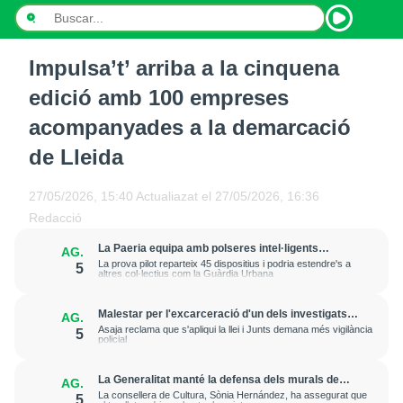
Impulsa’t’ arriba a la cinquena
INICI
edició amb 100 empreses
NOTÍCIES
acompanyades a la demarcació
de Lleida
PODCASTS
PROGRAMES
27/05/2026, 15:40
Actualiazat el
27/05/2026, 16:36
Redacció
ESPORTS
La Paeria equipa amb polseres intel·ligents
AG.
treballadors municipals que fan feina al carrer per
La prova pilot reparteix 45 dispositius i podria estendre's a
5
CONTACTE
prevenir cops de calor
altres col·lectius com la Guàrdia Urbana
Malestar per l'excarceració d'un dels investigats
AG.
per l'onada de robatoris i incendis a cases de
Asaja reclama que s'apliqui la llei i Junts demana més vigilància
5
l'Horta de Lleida
policial
La Generalitat manté la defensa dels murals de
AG.
Sixena i aposta per esgotar la via judicial
La consellera de Cultura, Sònia Hernández, ha assegurat que
5