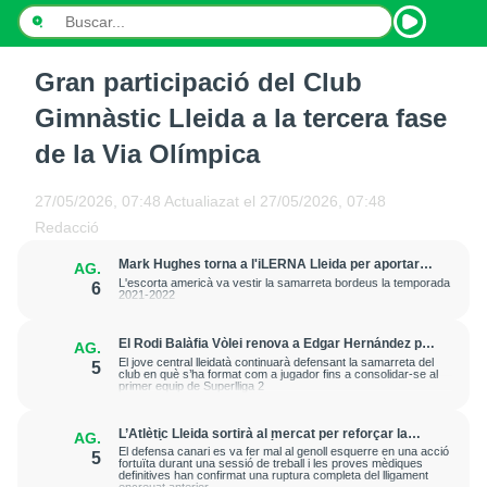
Gran participació del Club
INICI
Gimnàstic Lleida a la tercera fase
NOTÍCIES
de la Via Olímpica
PODCASTS
27/05/2026, 07:48
Actualiazat el
27/05/2026, 07:48
Redacció
PROGRAMES
Mark Hughes torna a l'iLERNA Lleida per aportar
AG.
amenaça exterior
ESPORTS
L'escorta americà va vestir la samarreta bordeus la temporada
6
2021-2022
CONTACTE
El Rodi Balàfia Vòlei renova a Edgar Hernández per
AG.
a la temporada 2026-2027
El jove central lleidatà continuarà defensant la samarreta del
5
club en què s’ha format com a jugador fins a consolidar-se al
primer equip de Superlliga 2
L’Atlètic Lleida sortirà al mercat per reforçar la
AG.
posició de central després de la greu lesió que ha
El defensa canari es va fer mal al genoll esquerre en una acció
5
patit Cristian Abreu
fortuïta durant una sessió de treball i les proves mèdiques
definitives han confirmat una ruptura completa del lligament