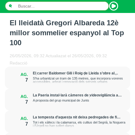
El lleidatà Gregori Albareda 12è
INICI
millor sommelier espanyol al Top
NOTÍCIES
100
PODCASTS
26/05/2026, 09:32
Actualiazat el
26/05/2026, 09:32
Redacció
PROGRAMES
El carrer Baldomer Gili i Roig de Lleida s’obre al
AG.
trànsit per millorar la connexió entre Ciutat Jardí i
ESPORTS
S’ha urbanitzat un tram de 135 metres, que incorpora voreres
7
l’entorn de Rovira Roure
accessibles, arbrat i renovació dels serveis urbans
CONTACTE
La Paeria instal·larà càmeres de videovigilància a
AG.
la plaça Edil Saturnino, a l'estació
A proposta del grup municipal de Junts
7
La tempesta d’aquesta nit deixa pedregades de fins
AG.
a 7 cm a Raimat, però la verema no pateix
Tot i els xàfecs i la calamarsa, els cultius del Segrià, la Noguera
7
afectacions significatives
i l’Urgell no han sofert danys