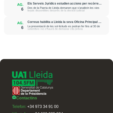
Els Serveis Jurídics estudien accions per recórrer
AG.
l’excarceració de l’investigat per l’onada de
Des de la Paeria de Lleida demanen que s’analitzin les vies
6
robatoris i incendis a l’Horta
legals disponibles després de la decisió judicial
Correus habilita a Lleida la seva Oficina Principal i
AG.
la sucursal de Lleida Ronda per a atendre les
La presentació de les sol·licituds es podran fer fins al 30 de
6
esmenes de regularització de migrants
setembre i no s’haurà de demanar cita prèvia
Contactins
Telefon:
+34 973 34 91 00