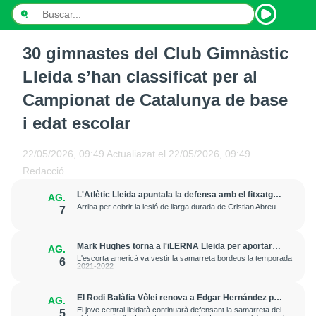
30 gimnastes del Club Gimnàstic
INICI
Lleida s’han classificat per al
NOTÍCIES
Campionat de Catalunya de base
i edat escolar
PODCASTS
PROGRAMES
22/05/2026, 09:49
Actualiazat el
22/05/2026, 09:49
Redacció
ESPORTS
L'Atlètic Lleida apuntala la defensa amb el fitxatge
AG.
del central Fer Romero
Arriba per cobrir la lesió de llarga durada de Cristian Abreu
7
CONTACTE
Mark Hughes torna a l'iLERNA Lleida per aportar
AG.
amenaça exterior
L'escorta americà va vestir la samarreta bordeus la temporada
6
2021-2022
El Rodi Balàfia Vòlei renova a Edgar Hernández per
AG.
a la temporada 2026-2027
El jove central lleidatà continuarà defensant la samarreta del
5