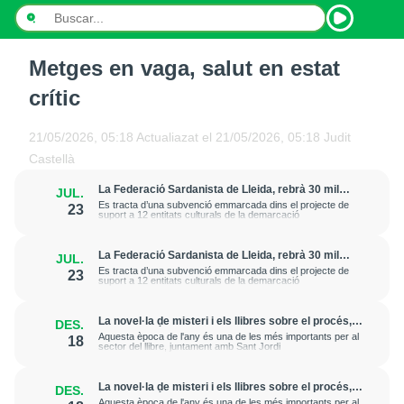
Metges en vaga, salut en estat
INICI
crític
NOTÍCIES
21/05/2026, 05:18
Actualiazat el
21/05/2026, 05:18
Judit
PODCASTS
Castellà
La Federació Sardanista de Lleida, rebrà 30 mil
JUL.
PROGRAMES
euros anuals de l’IEI fins al 2023
Es tracta d’una subvenció emmarcada dins el projecte de
23
suport a 12 entitats culturals de la demarcació
ESPORTS
La Federació Sardanista de Lleida, rebrà 30 mil
JUL.
euros anuals de l’IEI fins al 2023
CONTACTE
Es tracta d’una subvenció emmarcada dins el projecte de
23
suport a 12 entitats culturals de la demarcació
La novel·la de misteri i els llibres sobre el procés,
DES.
entre els més sol·licitats per regalar aquest Nadal
Aquesta època de l'any és una de les més importants per al
18
sector del llibre, juntament amb Sant Jordi
La novel·la de misteri i els llibres sobre el procés,
DES.
entre els més sol·licitats per regalar aquest Nadal
Aquesta època de l'any és una de les més importants per al