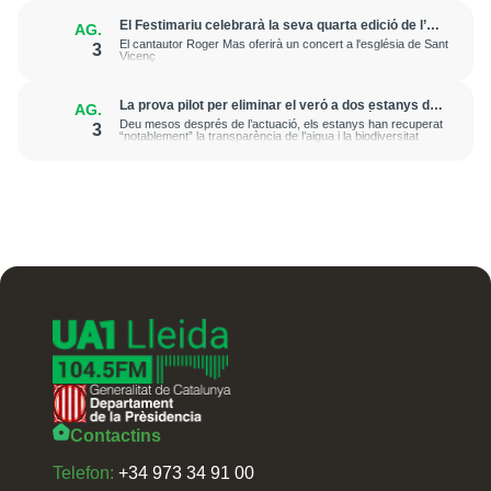
El Festimariu celebrarà la seva quarta edició de l’11
AG.
al 13 de setembre amb una trentena de propostes
El cantautor Roger Mas oferirà un concert a l'església de Sant
3
Vicenç
La prova pilot per eliminar el veró a dos estanys de
AG.
l’Alt Pirineu confirma la seva erradicació completa
Deu mesos després de l’actuació, els estanys han recuperat
3
“notablement” la transparència de l’aigua i la biodiversitat
Contactins
Telefon:
+34 973 34 91 00