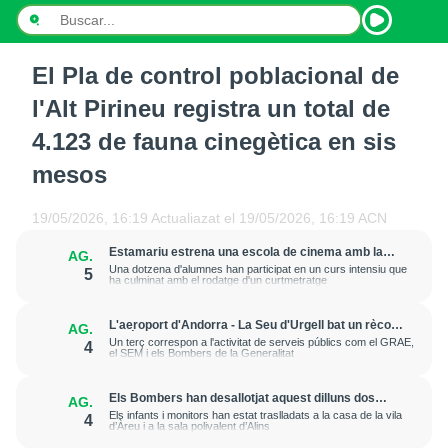
El Pla de control poblacional de
INICI
l'Alt Pirineu registra un total de
NOTÍCIES
4.123 de fauna cinegètica en sis
mesos
PODCASTS
PROGRAMES
19/05/2026, 16:19
Actualiazat el
19/05/2026, 16:19
ACN
Estamariu estrena una escola de cinema amb la
AG.
ESPORTS
voluntat de consolidar-se durant tot l'any
Una dotzena d'alumnes han participat en un curs intensiu que
5
ha culminat amb el rodatge d'un curtmetratge
CONTACTE
L'aeroport d'Andorra - La Seu d'Urgell bat un rècord
AG.
històric d'operacions al juliol, amb 1.063 moviments
Un terç correspon a l'activitat de serveis públics com el GRAE,
4
el SEM i els Bombers de la Generalitat
Els Bombers han desallotjat aquest dilluns dos
AG.
campaments escoltes a Alins per les fortes
Els infants i monitors han estat traslladats a la casa de la vila
4
tempestes
d’Àreu i a la sala polivalent d’Alins