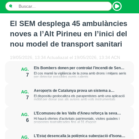
El SEM desplega 45 ambulàncies
INICI
noves a l’Alt Pirineu en l’inici del
NOTÍCIES
nou model de transport sanitari
PODCASTS
19/05/2026, 13:34
Actualiazat el
19/05/2026, 13:34
ACN
PROGRAMES
Els Bombers donen per controlat l'incendi de Senet,
AG.
a l'Alta Ribagorça
El cos manté la vigilància de la zona amb drons i mitjans aeris
7
per detectar possibles punts calents
ESPORTS
Aeroports de Catalunya prova un sistema a
AG.
CONTACTE
Organyà per comptabilitzar el parapent amb
El dispositiu geolocalitza els parapentistes amb una aplicació
7
l’Aeroport Andorra-La Seu d’Urgell
mòbil per donar pas als avions amb vols instrumentals
L’Ecomuseu de les Valls d’Àneu reforça la seva
AG.
agenda d'estiu amb experiències culturals
Hi haurà ofertes d'activitats patrimonials, visites guiades i
6
propostes teatralitzades fins al 31 d'agost
L'Estat desencalla la polèmica subestació d'Isona
AG.