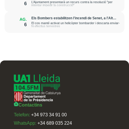
després de gairebé una dècada de tràmits
L’Ajuntament presentarà un recurs contra la resolució "per
6
intentar impedir la construcció"
Els Bombers estabilitzen l'incendi de Senet, a l'Alta
AG.
Ribagorça
El cos manté activat un helicòpter bombarder i descarta enviar-
6
hi efectius terrestres
Contactins
Telefon:
+34 973 34 91 00
WhatsApp:
+34 689 035 224