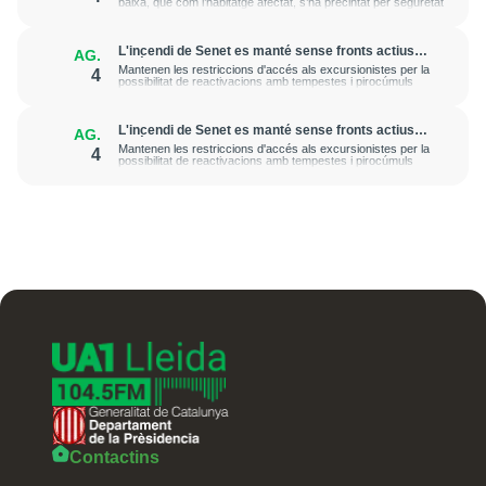
baixa, que com l’habitatge afectat, s’ha precintat per seguretat
L'incendi de Senet es manté sense fronts actius
AG.
però amb punts calents que poden durar dies o
Mantenen les restriccions d'accés als excursionistes per la
4
setmanes
possibilitat de reactivacions amb tempestes i pirocúmuls
L'incendi de Senet es manté sense fronts actius
AG.
però amb punts calents que poden durar dies o
Mantenen les restriccions d'accés als excursionistes per la
4
setmanes
possibilitat de reactivacions amb tempestes i pirocúmuls
Contactins