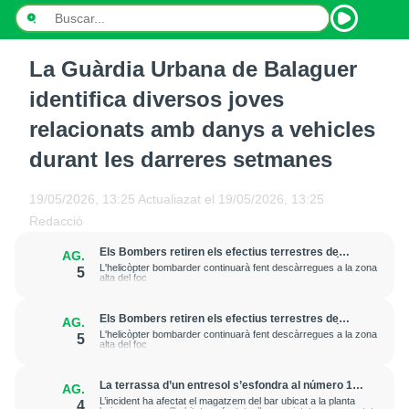
La Guàrdia Urbana de Balaguer
INICI
identifica diversos joves
NOTÍCIES
relacionats amb danys a vehicles
durant les darreres setmanes
PODCASTS
PROGRAMES
19/05/2026, 13:25
Actualiazat el
19/05/2026, 13:25
Redacció
ESPORTS
Els Bombers retiren els efectius terrestres de
AG.
l'incendi de Senet per la inestabilitat meteorològica
L'helicòpter bombarder continuarà fent descàrregues a la zona
5
CONTACTE
alta del foc
Els Bombers retiren els efectius terrestres de
AG.
l'incendi de Senet per la inestabilitat meteorològica
L'helicòpter bombarder continuarà fent descàrregues a la zona
5
alta del foc
La terrassa d’un entresol s’esfondra al número 15
AG.
del carrer Pi i Margall de Lleida sense causar ferits
L’incident ha afectat el magatzem del bar ubicat a la planta
4