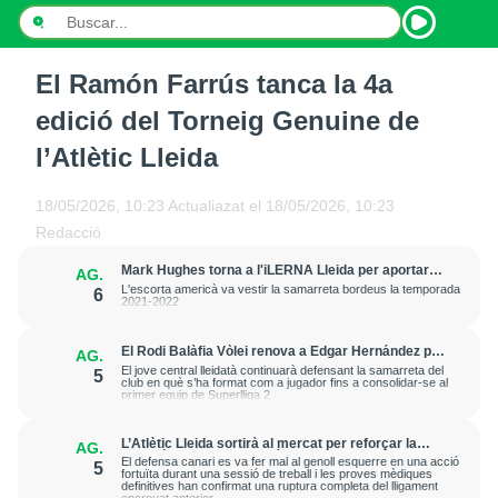
El Ramón Farrús tanca la 4a
INICI
edició del Torneig Genuine de
NOTÍCIES
l’Atlètic Lleida
PODCASTS
18/05/2026, 10:23
Actualiazat el
18/05/2026, 10:23
Redacció
PROGRAMES
Mark Hughes torna a l'iLERNA Lleida per aportar
AG.
amenaça exterior
ESPORTS
L'escorta americà va vestir la samarreta bordeus la temporada
6
2021-2022
CONTACTE
El Rodi Balàfia Vòlei renova a Edgar Hernández per
AG.
a la temporada 2026-2027
El jove central lleidatà continuarà defensant la samarreta del
5
club en què s’ha format com a jugador fins a consolidar-se al
primer equip de Superlliga 2
L’Atlètic Lleida sortirà al mercat per reforçar la
AG.
posició de central després de la greu lesió que ha
El defensa canari es va fer mal al genoll esquerre en una acció
5
patit Cristian Abreu
fortuïta durant una sessió de treball i les proves mèdiques
definitives han confirmat una ruptura completa del lligament