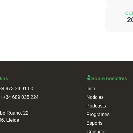
OCT
2
tins
Sobre nosaltres
34 973 34 91 00
Inici
p:
+34 689 035 224
Notícies
Podcasts
sbe Ruano, 22
Programes
06, Lleida
Esports
Contacte