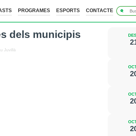
ASTS
PROGRAMES
ESPORTS
CONTACTE
s dels municipis
DES
2
u Juvillà
OCT
2
OCT
2
OCT
2