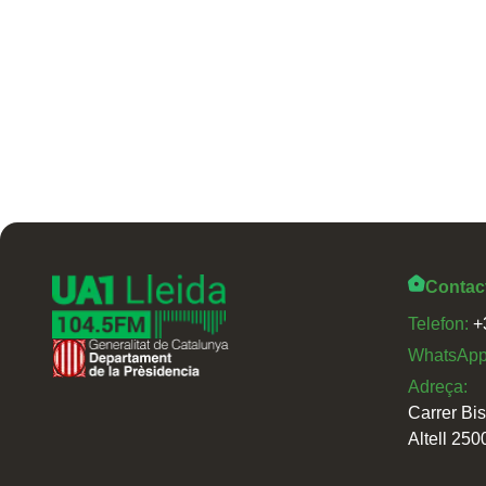
Contac
Telefon:
+
WhatsAp
Adreça:
Carrer Bi
Altell 250