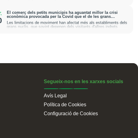
El comerç dels petits municipis ha aguantat millor la crisi
.
econòmica provocada per la Covid que el de les grans
0
ciutats
Les limitacions de moviment han afectat més als establiments dels
grans nuclis, que sovint depenen dels visitants d'altres indrets
Segueix-nos en les xarxes socials
Avís Legal
Política de Cookies
Configuració de Cookies