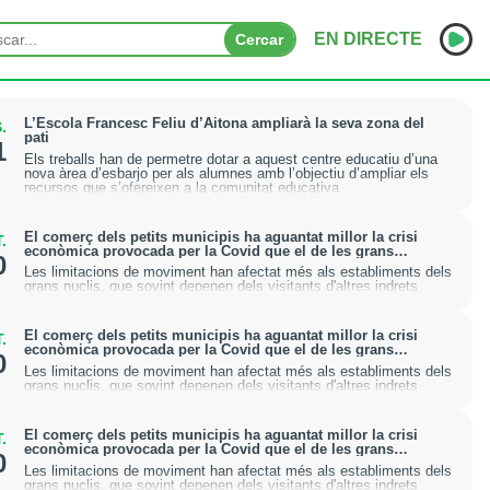
EN DIRECTE
Cercar
INICI
L’Escola Francesc Feliu d’Aitona ampliarà la seva zona del
.
pati
1
Els treballs han de permetre dotar a aquest centre educatiu d’una
NOTÍCIES
nova àrea d’esbarjo per als alumnes amb l’objectiu d’ampliar els
recursos que s’ofereixen a la comunitat educativa
PODCASTS
El comerç dels petits municipis ha aguantat millor la crisi
.
econòmica provocada per la Covid que el de les grans
PROGRAMES
0
ciutats
Les limitacions de moviment han afectat més als establiments dels
grans nuclis, que sovint depenen dels visitants d'altres indrets
ESPORTS
El comerç dels petits municipis ha aguantat millor la crisi
.
CONTACTE
econòmica provocada per la Covid que el de les grans
0
ciutats
Les limitacions de moviment han afectat més als establiments dels
grans nuclis, que sovint depenen dels visitants d'altres indrets
El comerç dels petits municipis ha aguantat millor la crisi
.
econòmica provocada per la Covid que el de les grans
0
ciutats
Les limitacions de moviment han afectat més als establiments dels
grans nuclis, que sovint depenen dels visitants d'altres indrets