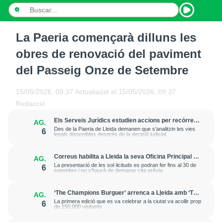
La Paeria començarà dilluns les
INICI
obres de renovació del paviment
NOTÍCIES
del Passeig Onze de Setembre
PODCASTS
15/05/2026, 09:37
Actualiazat el
15/05/2026, 09:37
Redacció
PROGRAMES
Els Serveis Jurídics estudien accions per recórrer
AG.
l’excarceració de l’investigat per l’onada de
ESPORTS
Des de la Paeria de Lleida demanen que s’analitzin les vies
6
robatoris i incendis a l’Horta
legals disponibles després de la decisió judicial
CONTACTE
Correus habilita a Lleida la seva Oficina Principal i
AG.
la sucursal de Lleida Ronda per a atendre les
La presentació de les sol·licituds es podran fer fins al 30 de
6
esmenes de regularització de migrants
setembre i no s’haurà de demanar cita prèvia
‘The Champions Burguer’ arrenca a Lleida amb ‘The
AG.
Big Game’, una ruta inspirada en l’estètica del futbol
La primera edició que es va celebrar a la ciutat va acollir prop
6
americà
de 150.000 visitants