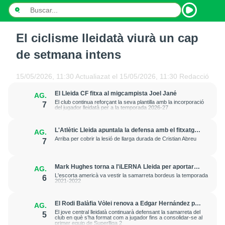
El ciclisme lleidatà viurà un cap
INICI
de setmana intens
NOTÍCIES
15/05/2026, 11:30
Actualiazat el
15/05/2026, 11:30
Redacció
PODCASTS
El Lleida CF fitxa al migcampista Joel Jané
AG.
El club continua reforçant la seva plantilla amb la incorporació
7
del jugador lleidatà per a la temporada 2026-27
PROGRAMES
ESPORTS
L'Atlètic Lleida apuntala la defensa amb el fitxatge
AG.
del central Fer Romero
Arriba per cobrir la lesió de llarga durada de Cristian Abreu
7
CONTACTE
Mark Hughes torna a l'iLERNA Lleida per aportar
AG.
amenaça exterior
L'escorta americà va vestir la samarreta bordeus la temporada
6
2021-2022
El Rodi Balàfia Vòlei renova a Edgar Hernández per
AG.
a la temporada 2026-2027
El jove central lleidatà continuarà defensant la samarreta del
5
club en què s’ha format com a jugador fins a consolidar-se al
primer equip de Superlliga 2