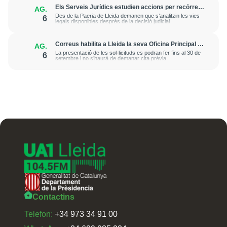
Els Serveis Jurídics estudien accions per recórrer
AG.
l’excarceració de l’investigat per l’onada de
Des de la Paeria de Lleida demanen que s’analitzin les vies
6
robatoris i incendis a l’Horta
legals disponibles després de la decisió judicial
Correus habilita a Lleida la seva Oficina Principal i
AG.
la sucursal de Lleida Ronda per a atendre les
La presentació de les sol·licituds es podran fer fins al 30 de
6
esmenes de regularització de migrants
setembre i no s’haurà de demanar cita prèvia
Contactins
Telefon:
+34 973 34 91 00