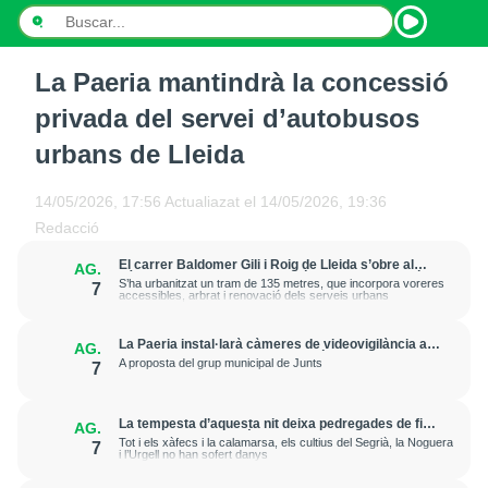
La Paeria mantindrà la concessió
INICI
privada del servei d’autobusos
NOTÍCIES
urbans de Lleida
PODCASTS
14/05/2026, 17:56
Actualiazat el
14/05/2026, 19:36
Redacció
PROGRAMES
El carrer Baldomer Gili i Roig de Lleida s’obre al
AG.
trànsit per millorar la connexió entre Ciutat Jardí i
ESPORTS
S’ha urbanitzat un tram de 135 metres, que incorpora voreres
7
l’entorn de Rovira Roure
accessibles, arbrat i renovació dels serveis urbans
CONTACTE
La Paeria instal·larà càmeres de videovigilància a
AG.
la plaça Edil Saturnino, a l'estació
A proposta del grup municipal de Junts
7
La tempesta d’aquesta nit deixa pedregades de fins
AG.
a 7 cm a Raimat, però la verema no pateix
Tot i els xàfecs i la calamarsa, els cultius del Segrià, la Noguera
7
afectacions significatives
i l’Urgell no han sofert danys