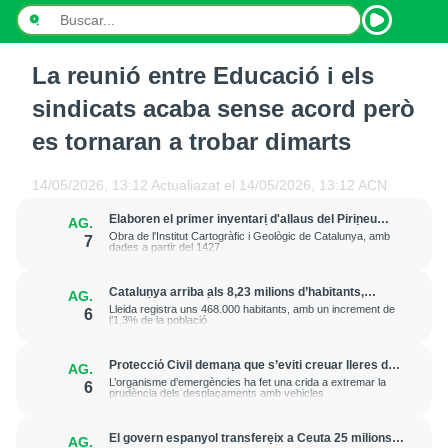
La reunió entre Educació i els
INICI
sindicats acaba sense acord però
NOTÍCIES
es tornaran a trobar dimarts
PODCASTS
14/05/2026, 13:12
Actualiazat el
14/05/2026, 13:12
ACN
PROGRAMES
Elaboren el primer inventari d'allaus del Pirineu
AG.
amb la documentació de més de 20.000 fenòmens
Obra de l'Institut Cartogràfic i Geològic de Catalunya, amb
7
dades a partir del 1427
ESPORTS
Catalunya arriba als 8,23 milions d’habitants,
AG.
CONTACTE
gairebé un 1% més que fa un any
Lleida registra uns 468.000 habitants, amb un increment de
6
l’1,3% de la població
Protecció Civil demana que s’eviti creuar lleres de
AG.
rius davant la previsió de fortes pluges d’aquest
L’organisme d’emergències ha fet una crida a extremar la
6
dijous a la tarda
prudència dels desplaçaments amb vehicles
El govern espanyol transfereix a Ceuta 25 milions
AG.