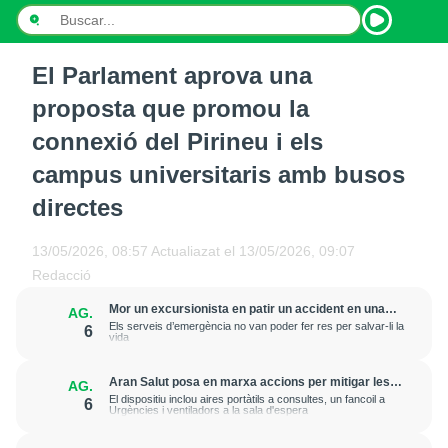
El Parlament aprova una
INICI
proposta que promou la
NOTÍCIES
connexió del Pirineu i els
campus universitaris amb busos
PODCASTS
directes
PROGRAMES
13/05/2026, 08:57
Actualiazat el
13/05/2026, 09:07
ESPORTS
Redacció
CONTACTE
Mor un excursionista en patir un accident en una
AG.
zona rocosa de la Val d'Aran
Els serveis d’emergència no van poder fer res per salvar-li la
6
vida
Aran Salut posa en marxa accions per mitigar les
AG.
altes temperatures als espais assistencials
El dispositiu inclou aires portàtils a consultes, un fancoil a
6
Urgències i ventiladors a la sala d'espera