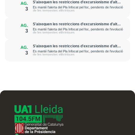
S'aixequen les restriccions d'excursionisme d'alta
AG.
muntanya per la millora de les condicions de
Es manté l'alerta del Pla Infocat pel foc, pendents de l'evolució
3
l'incendi de Senet
de les tempestes elèctriques
S'aixequen les restriccions d'excursionisme d'alta
AG.
muntanya per la millora de les condicions de
Es manté l'alerta del Pla Infocat pel foc, pendents de l'evolució
3
l'incendi de Senet
de les tempestes elèctriques
S'aixequen les restriccions d'excursionisme d'alta
AG.
muntanya per la millora de les condicions de
Es manté l'alerta del Pla Infocat pel foc, pendents de l'evolució
3
l'incendi de Senet
de les tempestes elèctriques