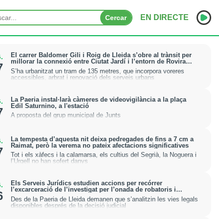
EN DIRECTE
Cercar
INICI
El carrer Baldomer Gili i Roig de Lleida s’obre al trànsit per
.
millorar la connexió entre Ciutat Jardí i l’entorn de Rovira
7
Roure
S’ha urbanitzat un tram de 135 metres, que incorpora voreres
NOTÍCIES
accessibles, arbrat i renovació dels serveis urbans
PODCASTS
La Paeria instal·larà càmeres de videovigilància a la plaça
.
Edil Saturnino, a l'estació
7
PROGRAMES
A proposta del grup municipal de Junts
ESPORTS
La tempesta d’aquesta nit deixa pedregades de fins a 7 cm a
.
Raimat, però la verema no pateix afectacions significatives
7
CONTACTE
Tot i els xàfecs i la calamarsa, els cultius del Segrià, la Noguera i
l’Urgell no han sofert danys
Els Serveis Jurídics estudien accions per recórrer
.
l’excarceració de l’investigat per l’onada de robatoris i
6
incendis a l’Horta
Des de la Paeria de Lleida demanen que s’analitzin les vies legals
disponibles després de la decisió judicial