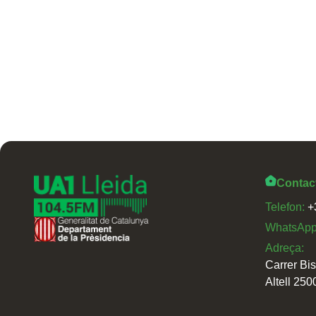
Contac
Telefon:
+
WhatsAp
Adreça:
Carrer Bi
Altell 250