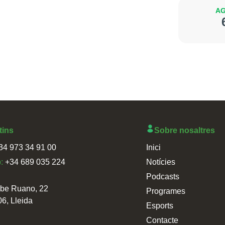
AG
tins
Sobre nosaltres
34 973 34 91 00
Inici
p:
+34 689 035 224
Notícies
Podcasts
sbe Ruano, 22
Programes
06, Lleida
Esports
Contacte