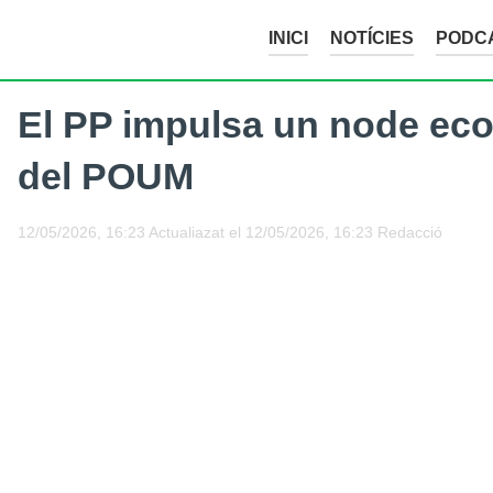
INICI
NOTÍCIES
PODC
El PP impulsa un node ec
del POUM
12/05/2026, 16:23
Actualiazat el
12/05/2026, 16:23
Redacció