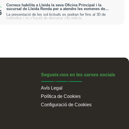
Correus habilita a Lleida la seva Oficina Principal i la
.
sucursal de Lleida Ronda per a atendre les esmenes de
6
regularització de migrants
La presentació de les sol·licituds es podran fer fins al 30 de
setembre i no s’haurà de demanar cita prèvia
Segueix-nos en les xarxes socials
Avís Legal
Política de Cookies
Configuració de Cookies