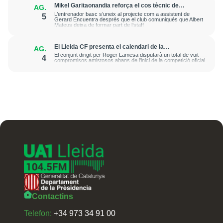
Mikel Garitaonandia reforça el cos tècnic de
AG.
l'iLERNA Lleida de cara a la propera temporada
L’entrenador basc s’uneix al projecte com a assistent de
5
Gerard Encuentra després que el club comuniqués que Albert
Mateus deixa de formar part de l’staff
El Lleida CF presenta el calendari de la
AG.
pretemporada 2026-2027 amb un homenatge a
El conjunt dirigit per Roger Lamesa disputarà un total de vuit
4
Antoni Palau
compromisos amistosos abans de l'inici de la competició oficial
Contactins
Telefon:
+34 973 34 91 00