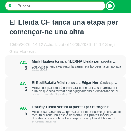
El Lleida CF tanca una etapa per
INICI
començar-ne una altra
NOTÍCIES
10/05/2026, 14:12
Actualiazat el
10/05/2026, 14:12
Sergi
PODCASTS
Guiu Monesma
Mark Hughes torna a l'iLERNA Lleida per aportar
AG.
PROGRAMES
amenaça exterior
L'escorta americà va vestir la samarreta bordeus la temporada
6
2021-2022
ESPORTS
El Rodi Balàfia Vòlei renova a Edgar Hernández per
AG.
a la temporada 2026-2027
CONTACTE
El jove central lleidatà continuarà defensant la samarreta del
5
club en què s’ha format com a jugador fins a consolidar-se al
primer equip de Superlliga 2
L’Atlètic Lleida sortirà al mercat per reforçar la
AG.
posició de central després de la greu lesió que ha
El defensa canari es va fer mal al genoll esquerre en una acció
5
patit Cristian Abreu
fortuïta durant una sessió de treball i les proves mèdiques
definitives han confirmat una ruptura completa del lligament
encreuat anterior