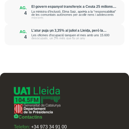
El govern espanyol transfereix a Ceuta 25 milions
AG.
d’euros per garantir l’atenció dels menors arribats
La ministra d’Inclusió, Elma Saiz, apel•la a la “responsabilitat”
4
els darrers dies
de les comunitats autònomes per acollir nens i adolescents
migrants.
L'atur puja un 3,35% al juliol a Lleida, però la
AG.
demarcació suma 4.667 afiliats més a la Seguretat
Les oficines d'ocupació tanquen el mes amb uns 15.600
4
Social
desocupats, un 2% més que fa un any
Contactins
Telefon:
+34 973 34 91 00