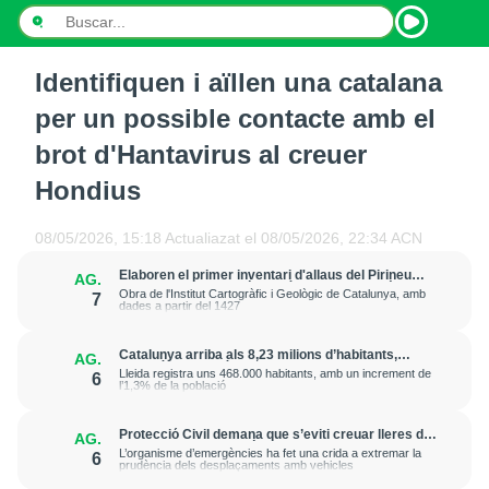
Identifiquen i aïllen una catalana
INICI
per un possible contacte amb el
NOTÍCIES
brot d'Hantavirus al creuer
Hondius
PODCASTS
PROGRAMES
08/05/2026, 15:18
Actualiazat el
08/05/2026, 22:34
ACN
Elaboren el primer inventari d'allaus del Pirineu
AG.
ESPORTS
amb la documentació de més de 20.000 fenòmens
Obra de l'Institut Cartogràfic i Geològic de Catalunya, amb
7
dades a partir del 1427
CONTACTE
Catalunya arriba als 8,23 milions d’habitants,
AG.
gairebé un 1% més que fa un any
Lleida registra uns 468.000 habitants, amb un increment de
6
l’1,3% de la població
Protecció Civil demana que s’eviti creuar lleres de
AG.
rius davant la previsió de fortes pluges d’aquest
L’organisme d’emergències ha fet una crida a extremar la
6
dijous a la tarda
prudència dels desplaçaments amb vehicles