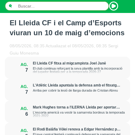
El Lleida CF i el Camp d’Esports
INICI
viuran un 10 de maig d’emocions
NOTÍCIES
08/05/2026, 08:35
Actualiazat el
08/05/2026, 08:35
Sergi
PODCASTS
Guiu Monesma
El Lleida CF fitxa al migcampista Joel Jané
AG.
PROGRAMES
El club continua reforçant la seva plantilla amb la incorporació
7
del jugador lleidatà per a la temporada 2026-27
ESPORTS
L'Atlètic Lleida apuntala la defensa amb el fitxatge
AG.
del central Fer Romero
CONTACTE
Arriba per cobrir la lesió de llarga durada de Cristian Abreu
7
Mark Hughes torna a l'iLERNA Lleida per aportar
AG.
amenaça exterior
L'escorta americà va vestir la samarreta bordeus la temporada
6
2021-2022
El Rodi Balàfia Vòlei renova a Edgar Hernández per
AG.
a la temporada 2026-2027
El jove central lleidatà continuarà defensant la samarreta del