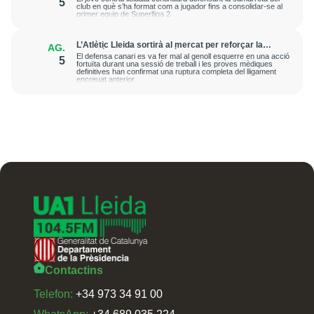
5
club en què s’ha format com a jugador fins a consolidar-se al
primer equip de Superlliga 2
L’Atlètic Lleida sortirà al mercat per reforçar la
AG.
posició de central després de la greu lesió que ha
El defensa canari es va fer mal al genoll esquerre en una acció
5
patit Cristian Abreu
fortuïta durant una sessió de treball i les proves mèdiques
definitives han confirmat una ruptura completa del lligament
encreuat anterior
Contactins
Telefon:
+34 973 34 91 00