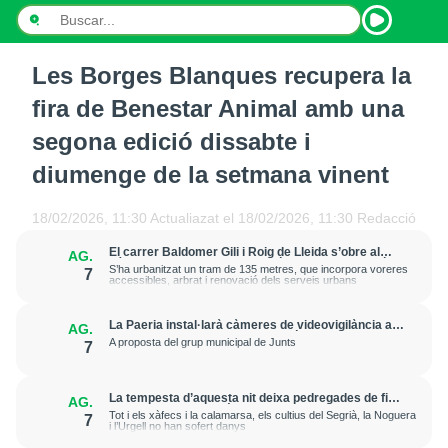
Les Borges Blanques recupera la
INICI
fira de Benestar Animal amb una
NOTÍCIES
segona edició dissabte i
diumenge de la setmana vinent
PODCASTS
PROGRAMES
18/02/2026, 11:30
Actualiazat el
18/02/2026, 11:30
Redacció
El carrer Baldomer Gili i Roig de Lleida s’obre al
AG.
ESPORTS
trànsit per millorar la connexió entre Ciutat Jardí i
S’ha urbanitzat un tram de 135 metres, que incorpora voreres
7
l’entorn de Rovira Roure
accessibles, arbrat i renovació dels serveis urbans
CONTACTE
La Paeria instal·larà càmeres de videovigilància a
AG.
la plaça Edil Saturnino, a l'estació
A proposta del grup municipal de Junts
7
La tempesta d’aquesta nit deixa pedregades de fins
AG.
a 7 cm a Raimat, però la verema no pateix
Tot i els xàfecs i la calamarsa, els cultius del Segrià, la Noguera
7
afectacions significatives
i l’Urgell no han sofert danys