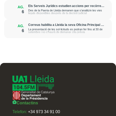
Els Serveis Jurídics estudien accions per recórrer
AG.
l’excarceració de l’investigat per l’onada de
Des de la Paeria de Lleida demanen que s’analitzin les vies
6
robatoris i incendis a l’Horta
legals disponibles després de la decisió judicial
Correus habilita a Lleida la seva Oficina Principal i
AG.
la sucursal de Lleida Ronda per a atendre les
La presentació de les sol·licituds es podran fer fins al 30 de
6
esmenes de regularització de migrants
setembre i no s’haurà de demanar cita prèvia
Contactins
Telefon:
+34 973 34 91 00