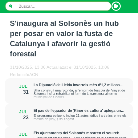
S'inaugura al Solsonès un hub
INICI
per posar en valor la fusta de
NOTÍCIES
Catalunya i afavorir la gestió
forestal
PODCASTS
PROGRAMES
31/10/2025, 13:06
Actualiazat el
31/10/2025, 13:06
Redacció/ACN
ESPORTS
La Diputació de Lleida inverteix més d’1,2 milions
JUL.
d’euros en la millora de la LV-4241 a Solsona i
S’ha construït una rotonda, a l’entorn de l’escola del Vinyet de
31
CONTACTE
Lladurs
Solsona, i s’ha rehabilitat el ferm de la carretera al terme
municipal de Lladurs
El pas de l’equador de ‘Riner és cultura’ aplega una
JUL.
bona assistència de públic del municipi i altres
El programa estiuenc inclou 21 actes lúdics i artístics entre els
23
contrades
mesos de juny, juliol i agost
Els ajuntaments del Solsonès mostren el seu rebuig
JUL.
a la implantació del PLATER