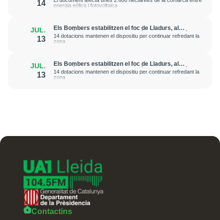
El document afecta unes 2.600 hectàrees de la comarca entre
14
energia eòlica i fotovoltaica
Els Bombers estabilitzen el foc de Lladurs, al
JUL.
Solsonès, que ha afectat 2 hectàrees de superfície
14 dotacions mantenen el dispositiu per continuar refredant la
13
vegetal
zona
Els Bombers estabilitzen el foc de Lladurs, al
JUL.
Solsonès, que ha afectat 2 hectàrees de superfície
14 dotacions mantenen el dispositiu per continuar refredant la
13
vegetal
zona
Contactins