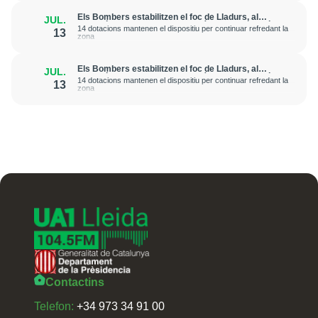
Els Bombers estabilitzen el foc de Lladurs, al
JUL.
Solsonès, que ha afectat 2 hectàrees de superfície
14 dotacions mantenen el dispositiu per continuar refredant la
13
vegetal
zona
Els Bombers estabilitzen el foc de Lladurs, al
JUL.
Solsonès, que ha afectat 2 hectàrees de superfície
14 dotacions mantenen el dispositiu per continuar refredant la
13
vegetal
zona
Contactins
Telefon:
+34 973 34 91 00