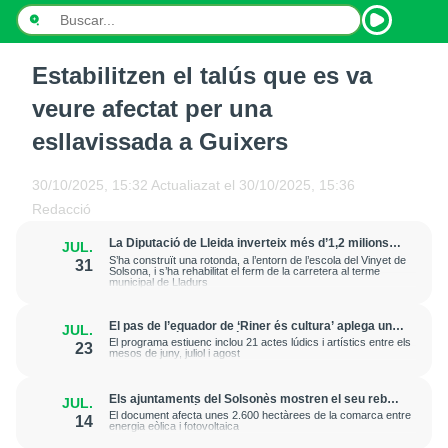
Estabilitzen el talús que es va
INICI
veure afectat per una
NOTÍCIES
esllavissada a Guixers
PODCASTS
30/10/2025, 15:32
Actualiazat el
30/10/2025, 15:36
Redacció
PROGRAMES
La Diputació de Lleida inverteix més d’1,2 milions
JUL.
d’euros en la millora de la LV-4241 a Solsona i
ESPORTS
S’ha construït una rotonda, a l’entorn de l’escola del Vinyet de
31
Lladurs
Solsona, i s’ha rehabilitat el ferm de la carretera al terme
municipal de Lladurs
CONTACTE
El pas de l’equador de ‘Riner és cultura’ aplega una
JUL.
bona assistència de públic del municipi i altres
El programa estiuenc inclou 21 actes lúdics i artístics entre els
23
contrades
mesos de juny, juliol i agost
Els ajuntaments del Solsonès mostren el seu rebuig
JUL.
a la implantació del PLATER
El document afecta unes 2.600 hectàrees de la comarca entre
14
energia eòlica i fotovoltaica